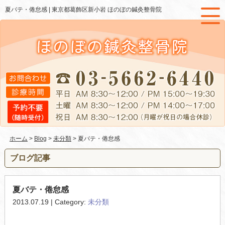
夏バテ・倦怠感 |
東京都葛飾区新小岩 ほのぼの鍼灸整骨院
ホーム
>
Blog
>
未分類
> 夏バテ・倦怠感
ブログ記事
夏バテ・倦怠感
2013.07.19 | Category:
未分類