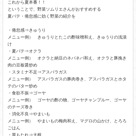
これから夏本番！！
ということで、野菜ソムリエさんがおすすめする
夏バテ・倦怠感に効く野菜の紹介を
・倦怠感⇒きゅうり
メニュー例） きゅうりとたこの酢味噌和え、きゅうりの浅漬
け
・夏バテ⇒オクラ
メニュー例） オクラと納豆のネバネバ和え、オクラと豚挽き
肉の豆板醤炒め
・スタミナ不足⇒アスパラガス
メニュー例） アスパラガスの豚肉巻き、アスパラガスとホタ
テのバター炒め
・食欲不振⇒ゴーヤ
メニュー例） ゴーヤの酢の物、ゴーヤチャンプルー、ゴーヤ
のチーズ巻き
・消化不良⇒やまいも
メニュー例） やまいもの梅肉和え、マグロの山かけ、とろろ
ごはん
・胃もたれ⇒大根