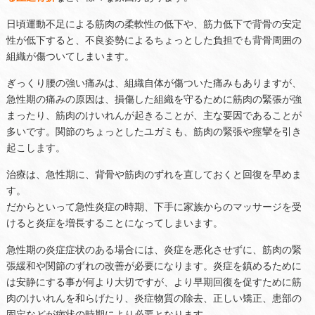
日頃運動不足による筋肉の柔軟性の低下や、筋力低下で背骨の安定
性が低下すると、不良姿勢によるちょっとした負担でも背骨周囲の
組織が傷ついてしまいます。
ぎっくり腰の強い痛みは、組織自体が傷ついた痛みもありますが、
急性期の痛みの原因は、損傷した組織を守るために筋肉の緊張が強
まったり、筋肉のけいれんが起きることが、主な要因であることが
多いです。関節のちょっとしたユガミも、筋肉の緊張や痙攣を引き
起こします。
治療は、急性期に、背骨や筋肉のずれを直しておくと回復を早めま
す。
だからといって急性炎症の時期、下手に家族からのマッサージを受
けると炎症を増長することになってしまいます。
急性期の炎症症状のある場合には、炎症を悪化させずに、筋肉の緊
張緩和や関節のずれの改善が必要になります。炎症を鎮めるために
は安静にする事が何より大切ですが、より早期回復を促すために筋
肉のけいれんを和らげたり、炎症物質の除去、正しい矯正、患部の
固定などが病状の時期により必要となります。