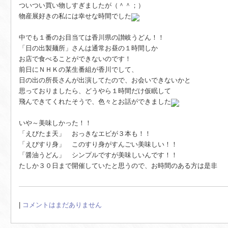
ついつい買い物しすぎましたが（＾＾；）
物産展好きの私には幸せな時間でした
中でも１番のお目当ては香川県の讃岐うどん！！
「日の出製麺所」さんは通常お昼の１時間しか
お店で食べることができないのです！
前日にＮＨＫの某生番組が香川でして、
日の出の所長さんが出演してたので、お会いできないかと
思っておりましたら、どうやら１時間だけ仮眠して
飛んできてくれたそうで、色々とお話ができました
いや～美味しかった！！
「えびたま天」 おっきなエビが３本も！！
「えびすり身」 このすり身がすんごい美味しい！！
「醤油うどん」 シンプルですが美味しいんです！！
たしか３０日まで開催していたと思うので、お時間のある方は是非
|
コメントはまだありません