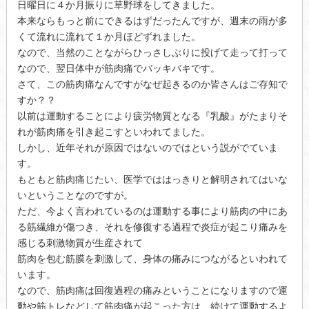
日曜日に４か月振りに草野球をしてきました。
本来ならもっと前にできるはずだったんですが、週末の雨が多
くて流れに流れて１か月ほどずれました。
なので、当然のことながらひっさしぶりに投げて走って打って
なので、翌日体中が筋肉痛でバッキバキです。
さて、この筋肉痛なんですがなぜ起きるのか皆さんはご存知で
すか？？
以前は運動することにより疲労物質となる『乳酸』がたまりそ
れが筋肉痛を引き起こすといわれてました。
しかし、近年それが原因ではないのではという説がでていま
す。
もともと筋肉痛じたい、医学でははっきりと解明されてはいな
いということなのですが。
ただ、今よく言われているのは運動する事により筋肉の中にあ
る筋繊維が傷つき、それを修復する過程で炎症が起こり痛みを
感じる刺激物質が生産されて
筋肉を包む筋膜を刺激して、身体の痛みにつながるといわれて
います。
なので、筋肉痛は回復過程の痛みということになりますので運
動や筋トレなどして筋肉痛が起こった方は、続けて運動するよ